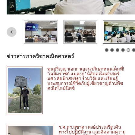
ข่าวสารภาควิชาคณิตศาสตร์
ทุนปริญญาเอกกาญจนาภิเษกหนุนเต็มที่!
"เฉลิมราชย์ แมลงภู่" นิสิตคณิตศาสตร์
มศว ลัดฟ้าสหรัฐฯ ร่วมวิจัยและเรียนรู้
ประสบการณ์ชีวิตกับผู้เชี่ยวชาญด้านพีช
คณิตไลบ์นิทซ์
ร.ศ.ดร.สุชาดา พงษ์ประเสริฐ เดิน
ทางไปปฏิบัติงาน และติดตามความ