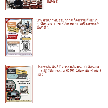
(ED491)
ประมวลภาพบรรยากาศ กิจกรรมสัมมนา
สะท้อนผล ED391 นิสิต กศ.บ. คณิตศาสตร์
ชั้นปีที่ 3
ประชาสัมพันธ์ กิจกรรมสัมมนาสะท้อนผล
การปฏิบัติการสอน ED491 นิสิตคณิตศาสตร์
มศว