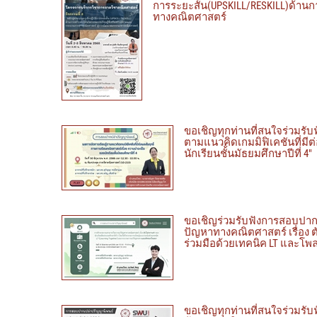
การระยะสั้น(UPSKILL/RESKILL)ด้านก
ทางคณิตศาสตร์
ขอเชิญทุกท่านที่สนใจร่วมรับ
ตามแนวคิดเกมมิฟิเคชันที่มีต
นักเรียนชั้นมัธยมศึกษาปีที่ 4"
ขอเชิญร่วมรับฟังการสอบปาก
ปัญหาทางคณิตศาสตร์ เรื่อง ต
ร่วมมือด้วยเทคนิค LT และโพ
ขอเชิญทุกท่านที่สนใจร่วมรั