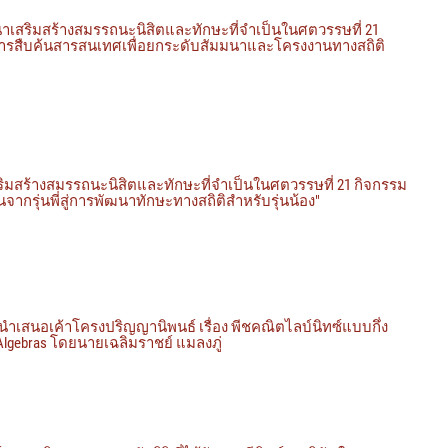
ริมสร้างสมรรถนะนิสิตและทักษะที่จำเป็นในศตวรรษที่ 21
ษะการสืบค้นสารสนเทศเพื่อยกระดับสัมมนาและโครงงานทางสถิติ
สร้างสมรรถนะนิสิตและทักษะที่จำเป็นในศตวรรษที่ 21 กิจกรรม
นจากรุ่นพี่สู่การพัฒนาทักษะทางสถิติสำหรับรุ่นน้อง"
รนำเสนอเค้าโครงปริญญานิพนธ์ เรื่อง พีชคณิตไลบ์นิทซ์แบบกึ่ง
z Algebras โดยนายเฉลิมราชย์ แมลงภู่