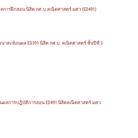
ารฝึกสอน นิสิต กศ.บ.คณิตศาสตร์ มศว (ED491)
ะท้อนผล ED391 นิสิต กศ.บ. คณิตศาสตร์ ชั้นปีที่ 3
อนผลการปฏิบัติการสอน ED491 นิสิตคณิตศาสตร์ มศว