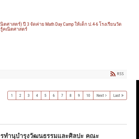
ศาสตร์) ปี 3 จัดค่าย Math Day Camp ให้เด็ก ป.4-6 โรงเรียนวัด
นรู้คณิตศาสตร์
RSS
1
2
3
4
5
6
7
8
9
10
Next
Last
การทำนุบำรุงวัฒนธรรมและศิลปะ คณะ