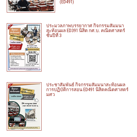
(ED491)
ประมวลภาพบรรยากาศ กิจกรรมสัมมนา
สะท้อนผล ED391 นิสิต กศ.บ. คณิตศาสตร์
ชั้นปีที่ 3
ประชาสัมพันธ์ กิจกรรมสัมมนาสะท้อนผล
การปฏิบัติการสอน ED491 นิสิตคณิตศาสตร์
มศว