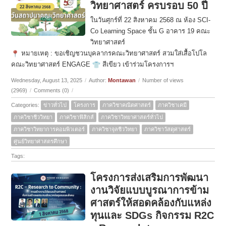
วิทยาศาสตร์ ครบรอบ 50 ปี
ในวันศุกร์ที่ 22 สิงหาคม 2568 ณ ห้อง SCI-
Co Learning Space ชั้น G อาคาร 19 คณะ
วิทยาศาสตร์
หมายเหตุ : ขอเชิญชวนบุคลากรคณะวิทยาศาสตร์ สวมใส่เสื้อโปโล
คณะวิทยาศาสตร์ ENGAGE
สีเขียว เข้าร่วมโครงการฯ
Wednesday, August 13, 2025
/
Author:
Montawan
/
Number of views
(2969)
/
Comments (0)
/
Categories:
ข่าวทั่วไป
โครงการ
ภาควิชาคณิตศาสตร์
ภาควิชาเคมี
ภาควิชาชีววิทยา
ภาควิชาฟิสิกส์
ภาควิชาวิทยาศาสตร์ทั่วไป
ภาควิชาวิทยาการคอมพิวเตอร์
ภาควิชาจุลชีววิทยา
ภาควิชาวัสดุศาสตร์
ศูนย์วิทยาศาสตรศึกษา
Tags:
โครงการส่งเสริมการพัฒนา
งานวิจัยแบบบูรณาการข้าม
ศาสตร์ให้สอดคล้องกับแหล่ง
ทุนและ SDGs กิจกรรม R2C