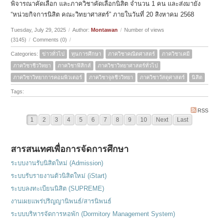
พิจารณาคัดเลือก และภาควิชาคัดเลือกนิสิต จำนวน 1 คน และส่งมายัง
“หน่วยกิจการนิสิต คณะวิทยาศาสตร์” ภายในวันที่ 20 สิงหาคม 2568
Tuesday, July 29, 2025
/
Author:
Montawan
/
Number of views
(3145)
/
Comments (0)
/
Categories:
ข่าวทั่วไป
ทุนการศึกษา
ภาควิชาคณิตศาสตร์
ภาควิชาเคมี
ภาควิชาชีววิทยา
ภาควิชาฟิสิกส์
ภาควิชาวิทยาศาสตร์ทั่วไป
ภาควิชาวิทยาการคอมพิวเตอร์
ภาควิชาจุลชีววิทยา
ภาควิชาวัสดุศาสตร์
นิสิต
Tags:
RSS
1
2
3
4
5
6
7
8
9
10
Next
Last
สารสนเทศเพื่อการจัดการศึกษา
ระบบงานรับนิสิตใหม่ (Admission)
ระบบรับรายงานตัวนิสิตใหม่ (iStart)
ระบบลงทะเบียนนิสิต (SUPREME)
งานเผยแพร่ปริญญานิพนธ์/สารนิพนธ์
ระบบบริหารจัดการหอพัก (Dormitory Management System)