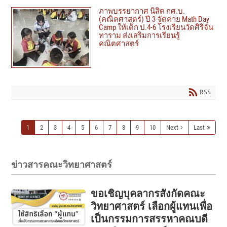
ภาพบรรยากาศ นิสิต กศ.บ.
(คณิตศาสตร์) ปี 3 จัดค่าย Math Day
Camp ให้เด็ก ป.4-6 โรงเรียนวัดศิริจัน
ทาราม ส่งเสริมการเรียนรู้
คณิตศาสตร์
RSS
1
2
3
4
5
6
7
8
9
10
Next
Last
ข่าวสารคณะวิทยาศาสตร์
ขอเชิญบุคลากรสังกัดคณะ
วิทยาศาสตร์ เลือกผู้แทนเพื่อ
เป็นกรรมการสรรหาคณบดี