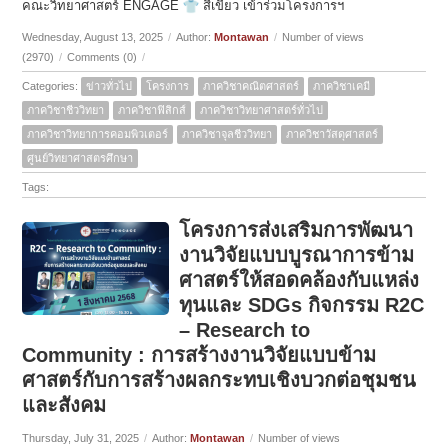
คณะวิทยาศาสตร์ ENGAGE
สีเขียว เข้าร่วมโครงการฯ
Wednesday, August 13, 2025
/
Author:
Montawan
/
Number of views
(2970)
/
Comments (0)
/
Categories:
ข่าวทั่วไป
โครงการ
ภาควิชาคณิตศาสตร์
ภาควิชาเคมี
ภาควิชาชีววิทยา
ภาควิชาฟิสิกส์
ภาควิชาวิทยาศาสตร์ทั่วไป
ภาควิชาวิทยาการคอมพิวเตอร์
ภาควิชาจุลชีววิทยา
ภาควิชาวัสดุศาสตร์
ศูนย์วิทยาศาสตรศึกษา
Tags:
โครงการส่งเสริมการพัฒนา
งานวิจัยแบบบูรณาการข้าม
ศาสตร์ให้สอดคล้องกับแหล่ง
ทุนและ SDGs กิจกรรม R2C
– Research to
Community : การสร้างงานวิจัยแบบข้าม
ศาสตร์กับการสร้างผลกระทบเชิงบวกต่อชุมชน
และสังคม
Thursday, July 31, 2025
/
Author:
Montawan
/
Number of views