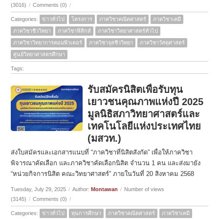
(3016)
/
Comments (0)
/
Categories:
ข่าวทั่วไป
โครงการ
ภาควิชาคณิตศาสตร์
ภาควิชาเคมี
ภาควิชาชีววิทยา
ภาควิชาฟิสิกส์
ภาควิชาวิทยาศาสตร์ทั่วไป
ภาควิชาวิทยาการคอมพิวเตอร์
ภาควิชาจุลชีววิทยา
ภาควิชาวัสดุศาสตร์
ศูนย์วิทยาศาสตรศึกษา
Tags:
รับสมัครนิสิตเพื่อรับทุน
เยาวชนคุณภาพแห่งปี 2025
มูลนิธิสภาวิทยาศาสตร์และ
เทคโนโลยีแห่งประเทศไทย
(มสวท.)
ส่งใบสมัครและเอกสารแนบที่ “ภาควิชาที่นิสิตสังกัด” เพื่อให้ภาควิชา
พิจารณาคัดเลือก และภาควิชาคัดเลือกนิสิต จำนวน 1 คน และส่งมายัง
“หน่วยกิจการนิสิต คณะวิทยาศาสตร์” ภายในวันที่ 20 สิงหาคม 2568
Tuesday, July 29, 2025
/
Author:
Montawan
/
Number of views
(3145)
/
Comments (0)
/
Categories:
ข่าวทั่วไป
ทุนการศึกษา
ภาควิชาคณิตศาสตร์
ภาควิชาเคมี