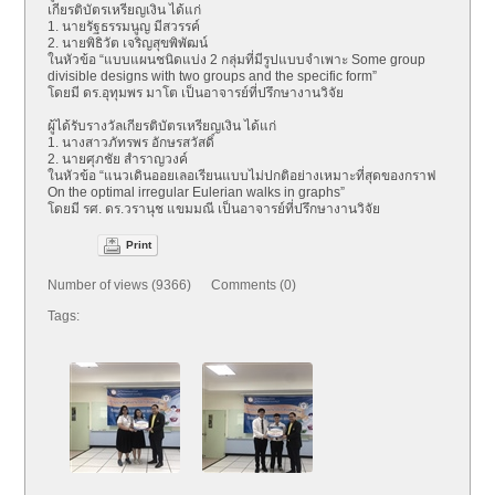
เกียรติบัตรเหรียญเงิน ได้แก่
1. นายรัฐธรรมนูญ มีสวรรค์
2. นายพิธิวัต เจริญสุขพิพัฒน์
ในหัวข้อ “แบบแผนชนิดแบ่ง 2 กลุ่มที่มีรูปแบบจำเพาะ Some group
divisible designs with two groups and the specific form”
โดยมี ดร.อุทุมพร มาโต เป็นอาจารย์ที่ปรึกษางานวิจัย
ผู้ได้รับรางวัลเกียรติบัตรเหรียญเงิน ได้แก่
1. นางสาวภัทรพร อักษรสวัสดิ์
2. นายศุภชัย สำราญวงค์
ในหัวข้อ “แนวเดินออยเลอเรียนแบบไม่ปกติอย่างเหมาะที่สุดของกราฟ
On the optimal irregular Eulerian walks in graphs”
โดยมี รศ. ดร.วรานุช แขมมณี เป็นอาจารย์ที่ปรึกษางานวิจัย
Print
Number of views (9366) Comments (0)
Tags: