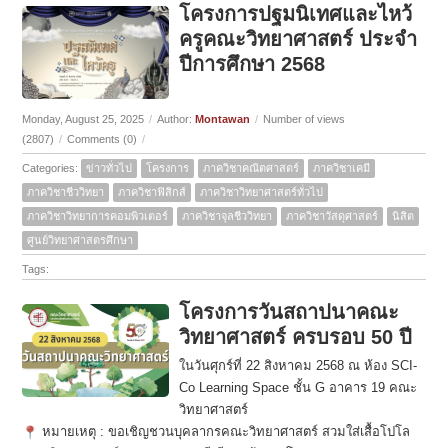
โครงการปฐมนิเทศและไหว้
ครูคณะวิทยาศาสตร์ ประจำ
ปีการศึกษา 2568
Monday, August 25, 2025
/
Author:
Montawan
/
Number of views
(2807)
/
Comments (0)
/
Categories:
ข่าวทั่วไป
โครงการ
ภาควิชาคณิตศาสตร์
ภาควิชาเคมี
ภาควิชาชีววิทยา
ภาควิชาฟิสิกส์
ภาควิชาวิทยาศาสตร์ทั่วไป
ภาควิชาวิทยาการคอมพิวเตอร์
ภาควิชาจุลชีววิทยา
ภาควิชาวัสดุศาสตร์
นิสิต
ศูนย์วิทยาศาสตรศึกษา
Tags:
โครงการวันสถาปนาคณะ
วิทยาศาสตร์ ครบรอบ 50 ปี
ในวันศุกร์ที่ 22 สิงหาคม 2568 ณ ห้อง SCI-
Co Learning Space ชั้น G อาคาร 19 คณะ
วิทยาศาสตร์
หมายเหตุ : ขอเชิญชวนบุคลากรคณะวิทยาศาสตร์ สวมใส่เสื้อโปโล