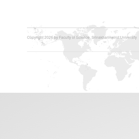
Copyright 2026 by Faculty of Science, Srinakharinwirot University