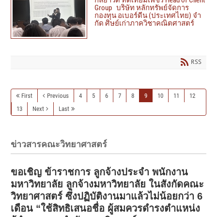
กัลยาวดี ทัดเทียมเพชร Head of Client
Group บริษัท หลักทรัพย์จัดการ
กองทุน อเบอร์ดีน (ประเทศไทย) จํา
กัด ศิษย์เก่าภาควิชาคณิตศาสตร์
RSS
First
Previous
4
5
6
7
8
9
10
11
12
13
Next
Last
ข่าวสารคณะวิทยาศาสตร์
ขอเชิญ ข้าราชการ ลูกจ้างประจำ พนักงาน
มหาวิทยาลัย ลูกจ้างมหาวิทยาลัย ในสังกัดคณะ
วิทยาศาสตร์ ซึ่งปฏิบัติงานมาแล้วไม่น้อยกว่า 6
เดือน “ใช้สิทธิเสนอชื่อ ผู้สมควรดำรงตำแหน่ง