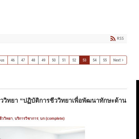
RSS
ous
46
47
48
49
50
51
52
53
54
55
Next
ิทยา “ปฏิบัติการชีววิทยาเพื่อพัฒนาทักษะด้าน
ีววิทยา
,
บริการวิชาการ
,
บก (complete)