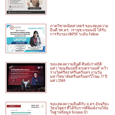
ภาควิชาคณิตศาสตร์ ขอแสดงความ
ยินดี รศ.ดร. วรานุช แขมมณี ได้รับ
การรับรอง UKPSF ระดับ Fellow
ขอแสดงความยินดี ศิษย์เก่าสถิติ
มศว "คุณสัมฤทธิ์ ตรงตรานนท์" คว้า
รางวัลศรีสง่าศรีนครินทร งานวัน
มหาวิทยาลัยศรีนครินทรวิโรฒ 77 ปี
มศว 2569
ขอแสดงความยินดีกับ อ.ดร.อัจฉริยะ
วัธนวิสูตร ที่ได้รับการตีพิมพ์งานวิจัย
ในฐานข้อมูล Scopus Q1