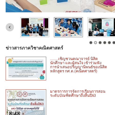
ข่าวสารภาควิชาคณิตศาสตร์
........เชิญชวนคณาจารย์​ นิสิต​
นักศึกษา​ และผู้สนใจ​ ​เข้าร่วมฟัง
การนำเสนอปริญญา​นิพนธ์​ของนิสิต
หลักสูตร​ ก​ศ.ด.(คณิตศาสตร์)​
มาตรการการจัดการเรียนการสอน
ระดับบัณฑิตศึกษาถึงสิ้นปี63