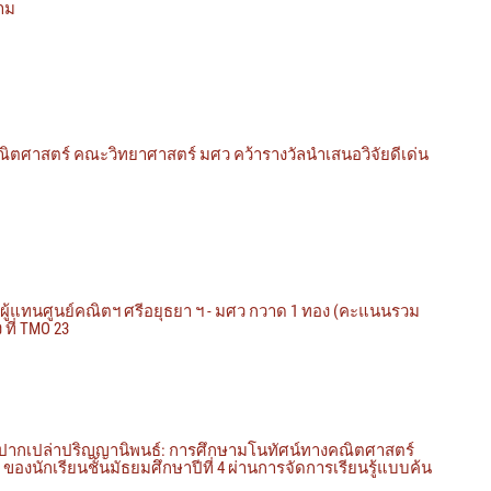
งาม
ิตศาสตร์ คณะวิทยาศาสตร์ มศว คว้ารางวัลนำเสนอวิจัยดีเด่น
ผู้แทนศูนย์คณิตฯ ศรีอยุธยา ฯ - มศว กวาด 1 ทอง (คะแนนรวม
 ที่ TMO 23
บปากเปล่าปริญญานิพนธ์: การศึกษามโนทัศน์ทางคณิตศาสตร์
ล ของนักเรียนชั้นมัธยมศึกษาปีที่ 4 ผ่านการจัดการเรียนรู้แบบค้น