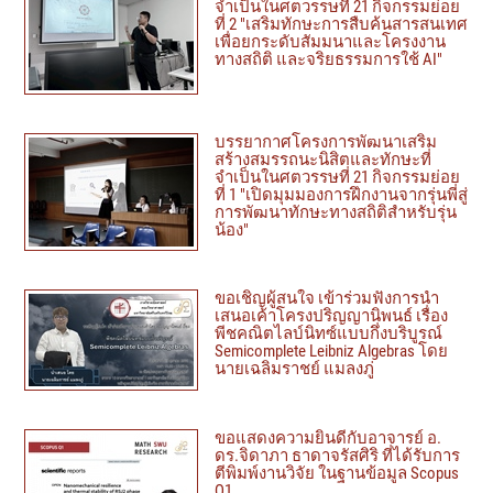
จำเป็นในศตวรรษที่ 21 กิจกรรมย่อย
ที่ 2 "เสริมทักษะการสืบค้นสารสนเทศ
เพื่อยกระดับสัมมนาและโครงงาน
ทางสถิติ และจริยธรรมการใช้ AI"
บรรยากาศโครงการพัฒนาเสริม
สร้างสมรรถนะนิสิตและทักษะที่
จำเป็นในศตวรรษที่ 21 กิจกรรมย่อย
ที่ 1 "เปิดมุมมองการฝึกงานจากรุ่นพี่สู่
การพัฒนาทักษะทางสถิติสำหรับรุ่น
น้อง"
ขอเชิญผู้สนใจ เข้าร่วมฟังการนำ
เสนอเค้าโครงปริญญานิพนธ์ เรื่อง
พีชคณิตไลบ์นิทซ์แบบกึ่งบริบูรณ์
Semicomplete Leibniz Algebras โดย
นายเฉลิมราชย์ แมลงภู่
ขอแสดงความยินดีกับอาจารย์ อ.
ดร.จิดาภา ธาดาจรัสศิริ ที่ได้รับการ
ตีพิมพ์งานวิจัย ในฐานข้อมูล Scopus
Q1