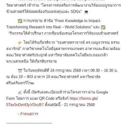
วิทยาศาสตร์ เข้าร่วม “โครงการส่งเสริมการพัฒนางานวิ
จัยแบบบูรณาการ
ข้ามศาสตร์ให้
สอดคล้องกับแหล่งทุนและ SDGs”
การบรรยาย หัวข้อ “From Knowledge to Impact:
Transforming Research into Real – World Solutions” และ
“กิจกรรมให้คำปรึกษา การเขียนข้อเสนอโครงการวิจั
ยแบบข้ามศาสตร์
โดยได้รับเกียรติจาก “รองศาสตราจารย์ ดร.เบญจวรรณ ธรรม
ธนารักษ์” ภาควิชาเทคโนโลยีอุ
ตสาหกรรมเกษตร อาหารและสิ่งแวดล้อม
คณะวิทยาศาสตร์ประยุกต์ มหาวิทยาลัยเทคโนโลยีพระจอมเกล้
า
พระนครเหนือ ให้เกียรติบรรยาย
️ ในวันพฤหัสบดีที่ 24 กรกฎาคม 2568 เวลา 08.30 – 16.30 น.
ณ ห้อง 19 – 903 อาคาร 19 คณะวิทยาศาสตร์ มหาวิทยาลัย
ศรีนครินทรวิโรฒ
ทั้งนี้ เปิดรับลงทะเบียนเข้าร่
วมโครงการฯ ผ่าน Google
Form โดยการ scan QR Code หรือลิงก์
https://forms.gle/
5Tax5nDm43yVDszB7
ตั้งแต่บัดนี้ - 21 กรกฎาคม 2568
-
กำหนดการ
------------------------------
----------