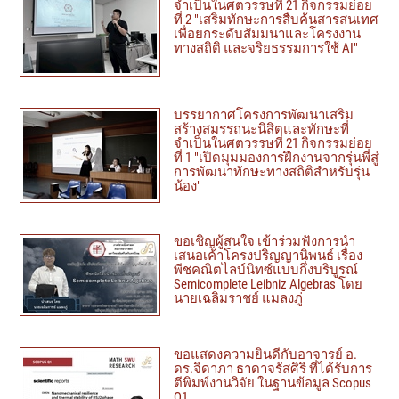
จำเป็นในศตวรรษที่ 21 กิจกรรมย่อย
ที่ 2 "เสริมทักษะการสืบค้นสารสนเทศ
เพื่อยกระดับสัมมนาและโครงงาน
ทางสถิติ และจริยธรรมการใช้ AI"
บรรยากาศโครงการพัฒนาเสริม
สร้างสมรรถนะนิสิตและทักษะที่
จำเป็นในศตวรรษที่ 21 กิจกรรมย่อย
ที่ 1 "เปิดมุมมองการฝึกงานจากรุ่นพี่สู่
การพัฒนาทักษะทางสถิติสำหรับรุ่น
น้อง"
ขอเชิญผู้สนใจ เข้าร่วมฟังการนำ
เสนอเค้าโครงปริญญานิพนธ์ เรื่อง
พีชคณิตไลบ์นิทซ์แบบกึ่งบริบูรณ์
Semicomplete Leibniz Algebras โดย
นายเฉลิมราชย์ แมลงภู่
ขอแสดงความยินดีกับอาจารย์ อ.
ดร.จิดาภา ธาดาจรัสศิริ ที่ได้รับการ
ตีพิมพ์งานวิจัย ในฐานข้อมูล Scopus
Q1