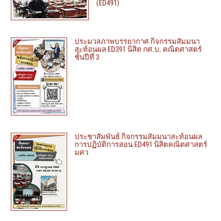
(ED491)
ประมวลภาพบรรยากาศ กิจกรรมสัมมนา
สะท้อนผล ED391 นิสิต กศ.บ. คณิตศาสตร์
ชั้นปีที่ 3
ประชาสัมพันธ์ กิจกรรมสัมมนาสะท้อนผล
การปฏิบัติการสอน ED491 นิสิตคณิตศาสตร์
มศว