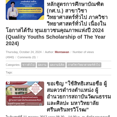
หลักสูตรการศึกษาบัณฑิต
(กศ.บ.) สาขาวิชา
วิทยาศาสตร์ทั่วไป ภาควิชา
วิทยาศาสตร์ทั่วไป เนื่องใน
โอกาสได้รับ ทุนเยาวชนคุณภาพแห่งปี 2024
(Quality Youths Scholarship of The Year
2024)
Thursday, October 24, 2024
/
Author:
Montawan
/
Number of views
(4940)
/
Comments (0)
/
Categories:
ข่าวทั่วไป
ผลงาน
ผลงานนิสิต
ภาควิชาวิทยาศาสตร์ทั่วไป
Tags:
ขอเชิญ “ใช้สิทธิเสนอชื่อ ผู้
สมควรดำรงตำแหน่ง ผู้
อำนวยการสถาบันวัฒนธรรม
และศิลปะ มหาวิทยาลัย
ศรีนครินทรวิโรฒ”