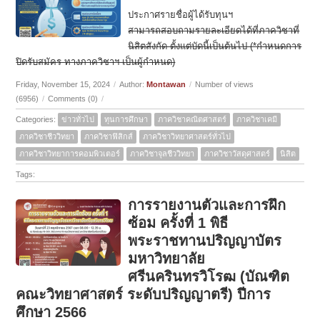
ประกาศรายชื่อผู้ได้รับทุนฯ
สามารถสอบถามรายละเอียดได้ที่ภาควิชาที่
นิสิตสังกัด ตั้งแต่บัดนี้เป็นต้นไป (*กำหนดการ
ปิดรับสมัคร ทางภาควิชาฯ เป็นผู้กำหนด)
Friday, November 15, 2024
/
Author:
Montawan
/
Number of views
(6956)
/
Comments (0)
/
Categories:
ข่าวทั่วไป
ทุนการศึกษา
ภาควิชาคณิตศาสตร์
ภาควิชาเคมี
ภาควิชาชีววิทยา
ภาควิชาฟิสิกส์
ภาควิชาวิทยาศาสตร์ทั่วไป
ภาควิชาวิทยาการคอมพิวเตอร์
ภาควิชาจุลชีววิทยา
ภาควิชาวัสดุศาสตร์
นิสิต
Tags:
การรายงานตัวและการฝึก
ซ้อม ครั้งที่ 1 พิธี
พระราชทานปริญญาบัตร
มหาวิทยาลัย
ศรีนครินทรวิโรฒ (บัณฑิต
คณะวิทยาศาสตร์ ระดับปริญญาตรี) ปีการ
ศึกษา 2566