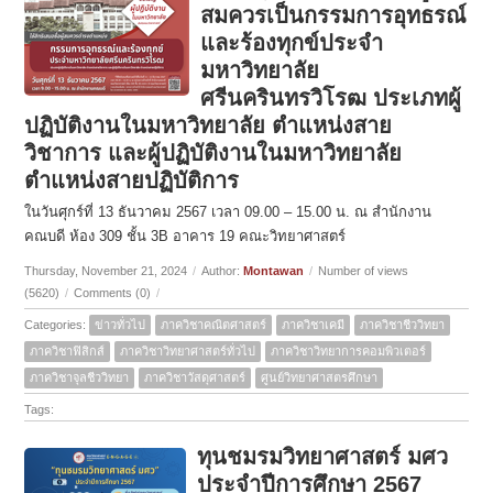
สมควรเป็นกรรมการอุทธรณ์
และร้องทุกข์ประจำ
มหาวิทยาลัย
ศรีนครินทรวิโรฒ ประเภทผู้
ปฏิบัติงานในมหาวิทยาลัย ตำแหน่งสาย
วิชาการ และผู้ปฏิบัติงานในมหาวิทยาลัย
ตำแหน่งสายปฏิบัติการ
ในวันศุกร์ที่ 13 ธันวาคม 2567 เวลา 09.00 – 15.00 น. ณ สำนักงาน
คณบดี ห้อง 309 ชั้น 3B อาคาร 19 คณะวิทยาศาสตร์
Thursday, November 21, 2024
/
Author:
Montawan
/
Number of views
(5620)
/
Comments (0)
/
Categories:
ข่าวทั่วไป
ภาควิชาคณิตศาสตร์
ภาควิชาเคมี
ภาควิชาชีววิทยา
ภาควิชาฟิสิกส์
ภาควิชาวิทยาศาสตร์ทั่วไป
ภาควิชาวิทยาการคอมพิวเตอร์
ภาควิชาจุลชีววิทยา
ภาควิชาวัสดุศาสตร์
ศูนย์วิทยาศาสตรศึกษา
Tags:
ทุนชมรมวิทยาศาสตร์ มศว
ประจำปีการศึกษา 2567