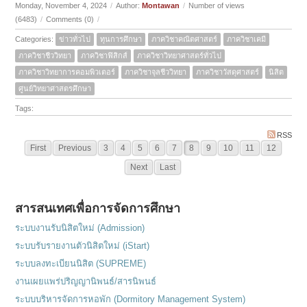
Monday, November 4, 2024
/
Author:
Montawan
/
Number of views
(6483)
/
Comments (0)
/
Categories:
ข่าวทั่วไป
ทุนการศึกษา
ภาควิชาคณิตศาสตร์
ภาควิชาเคมี
ภาควิชาชีววิทยา
ภาควิชาฟิสิกส์
ภาควิชาวิทยาศาสตร์ทั่วไป
ภาควิชาวิทยาการคอมพิวเตอร์
ภาควิชาจุลชีววิทยา
ภาควิชาวัสดุศาสตร์
นิสิต
ศูนย์วิทยาศาสตรศึกษา
Tags:
RSS
First
Previous
3
4
5
6
7
8
9
10
11
12
Next
Last
สารสนเทศเพื่อการจัดการศึกษา
ระบบงานรับนิสิตใหม่ (Admission)
ระบบรับรายงานตัวนิสิตใหม่ (iStart)
ระบบลงทะเบียนนิสิต (SUPREME)
งานเผยแพร่ปริญญานิพนธ์/สารนิพนธ์
ระบบบริหารจัดการหอพัก (Dormitory Management System)