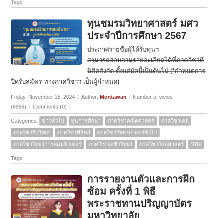
Tags:
ทุนชมรมวิทยาศาสตร์ มศว
ประจำปีการศึกษา 2567
ประกาศรายชื่อผู้ได้รับทุนฯ
สามารถสอบถามรายละเอียดได้ที่ภาควิชาที่
นิสิตสังกัด ตั้งแต่บัดนี้เป็นต้นไป (*กำหนดการ
ปิดรับสมัคร ทางภาควิชาฯ เป็นผู้กำหนด)
Friday, November 15, 2024
/
Author:
Montawan
/
Number of views
(6956)
/
Comments (0)
/
Categories:
ข่าวทั่วไป
ทุนการศึกษา
ภาควิชาคณิตศาสตร์
ภาควิชาเคมี
ภาควิชาชีววิทยา
ภาควิชาฟิสิกส์
ภาควิชาวิทยาศาสตร์ทั่วไป
ภาควิชาวิทยาการคอมพิวเตอร์
ภาควิชาจุลชีววิทยา
ภาควิชาวัสดุศาสตร์
นิสิต
Tags:
การรายงานตัวและการฝึก
ซ้อม ครั้งที่ 1 พิธี
พระราชทานปริญญาบัตร
มหาวิทยาลัย