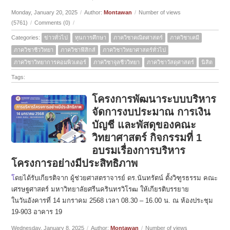
Monday, January 20, 2025
/
Author:
Montawan
/
Number of views
(5761)
/
Comments (0)
/
Categories:
ข่าวทั่วไป
ทุนการศึกษา
ภาควิชาคณิตศาสตร์
ภาควิชาเคมี
ภาควิชาชีววิทยา
ภาควิชาฟิสิกส์
ภาควิชาวิทยาศาสตร์ทั่วไป
ภาควิชาวิทยาการคอมพิวเตอร์
ภาควิชาจุลชีววิทยา
ภาควิชาวัสดุศาสตร์
นิสิต
Tags:
โครงการพัฒนาระบบบริหาร
จัดการงบประมาณ การเงิน
บัญชี และพัสดุของคณะ
วิทยาศาสตร์ กิจกรรมที่ 1
อบรมเรื่องการบริหาร
โครงการอย่างมีประสิทธิภาพ
โ
ดยได้รับเกียรติจาก ผู้ช่วยศาสตราจารย์ ดร.นันทรัตน์ ตั้งวิฑูรธรรม คณะ
เศรษฐศาสตร์ มหาวิทยาลัยศรีนครินทรวิโรฒ ให้เกียรติบรรยาย
ในวันอังคารที่ 14 มกราคม 2568 เวลา 08.30 – 16.00 น. ณ ห้องประชุม
19-903 อาคาร 19
Wednesday, January 8, 2025
/
Author:
Montawan
/
Number of views