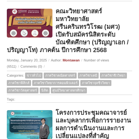
คณะวิทยาศาสตร์
มหาวิทยาลัย
ศรีนครินทรวิโรฒ (มศว)
เปิดรับสมัครนิสิตระดับ
บัณฑิตศึกษา (ปริญญาเอก /
ปริญญาโท) ภาคต้น ปีการศึกษา 2568
Monday, January 20, 2025
/
Author:
Montawan
/
Number of views
(6511)
/
Comments (0)
/
Categories:
ข่าวทั่วไป
ภาควิชาคณิตศาสตร์
ภาควิชาเคมี
ภาควิชาชีววิทยา
ภาควิชาฟิสิกส์
ภาควิชาวิทยาการคอมพิวเตอร์
ภาควิชาจุลชีววิทยา
ภาควิชาวัสดุศาสตร์
นิสิต
ศูนย์วิทยาศาสตรศึกษา
Tags:
โครงการประชุมคณาจารย์
และบุคลากรเพื่อการรายงาน
ผลการดำเนินงานและการ
เปลี่ยนแปลงที่สำคัญ