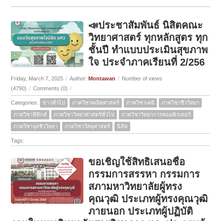
📣ประชาสัมพันธ์ นิสิตคณะ
วิทยาศาสตร์ ทุกหลักสูตร ทุก
ชั้นปี ทำแบบประเมินสุขภาพ
ใจ ประจำภาคเรียนที่ 2/256
Friday, March 7, 2025
/
Author:
Montawan
/
Number of views
(4790)
/
Comments (0)
/
Categories:
ข่าวทั่วไป
ภาควิชาคณิตศาสตร์
ภาควิชาเคมี
ภาควิชาชีววิทยา
ภาควิชาฟิสิกส์
ภาควิชาวิทยาศาสตร์ทั่วไป
ภาควิชาวิทยาการคอมพิวเตอร์
ภาควิชาจุลชีววิทยา
ภาควิชาวัสดุศาสตร์
นิสิต
Tags:
ขอเชิญใช้สิทธิเสนอชื่อ
กรรมการสรรหา กรรมการ
สภามหาวิทยาลัยผู้ทรง
คุณวุฒิ ประเภทผู้ทรงคุณวุฒิ
ภายนอก ประเภทผู้ปฏิบัติ