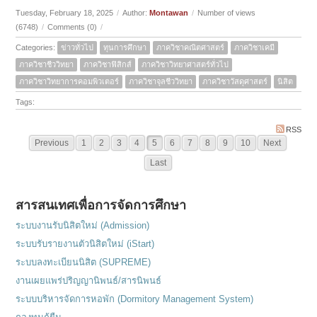
Tuesday, February 18, 2025
/
Author:
Montawan
/
Number of views
(6748)
/
Comments (0)
/
Categories:
ข่าวทั่วไป
ทุนการศึกษา
ภาควิชาคณิตศาสตร์
ภาควิชาเคมี
ภาควิชาชีววิทยา
ภาควิชาฟิสิกส์
ภาควิชาวิทยาศาสตร์ทั่วไป
ภาควิชาวิทยาการคอมพิวเตอร์
ภาควิชาจุลชีววิทยา
ภาควิชาวัสดุศาสตร์
นิสิต
Tags:
RSS
Previous
1
2
3
4
5
6
7
8
9
10
Next
Last
สารสนเทศเพื่อการจัดการศึกษา
ระบบงานรับนิสิตใหม่ (Admission)
ระบบรับรายงานตัวนิสิตใหม่ (iStart)
ระบบลงทะเบียนนิสิต (SUPREME)
งานเผยแพร่ปริญญานิพนธ์/สารนิพนธ์
ระบบบริหารจัดการหอพัก (Dormitory Management System)