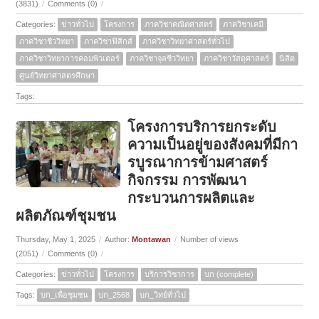
(3831)
/
Comments (0)
/
Categories:
ข่าวทั่วไป
โครงการ
ภาควิชาคณิตศาสตร์
ภาควิชาเคมี
ภาควิชาชีววิทยา
ภาควิชาฟิสิกส์
ภาควิชาวิทยาศาสตร์ทั่วไป
ภาควิชาวิทยาการคอมพิวเตอร์
ภาควิชาจุลชีววิทยา
ภาควิชาวัสดุศาสตร์
นิสิต
ศูนย์วิทยาศาสตรศึกษา
Tags:
โครงการบริการยกระดับ
ความเป็นอยู่ของสังคมที่มีกา
รบูรณาการข้ามศาสตร์
กิจกรรม การพัฒนา
กระบวนการผลิตและ
ผลิตภัณฑ์ชุมชน
Thursday, May 1, 2025
/
Author:
Montawan
/
Number of views
(2051)
/
Comments (0)
/
Categories:
ข่าวทั่วไป
โครงการ
บริการวิชาการ
บก (complete)
Tags:
บก_เพื่อชุมชน
บก_2568
บก_วิทย์ทั่วไป