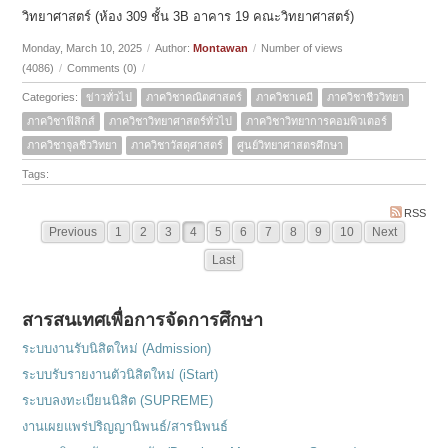
วิทยาศาสตร์ (ห้อง 309 ชั้น 3B อาคาร 19 คณะวิทยาศาสตร์)
Monday, March 10, 2025
/
Author:
Montawan
/
Number of views
(4086)
/
Comments (0)
/
Categories:
ข่าวทั่วไป
ภาควิชาคณิตศาสตร์
ภาควิชาเคมี
ภาควิชาชีววิทยา
ภาควิชาฟิสิกส์
ภาควิชาวิทยาศาสตร์ทั่วไป
ภาควิชาวิทยาการคอมพิวเตอร์
ภาควิชาจุลชีววิทยา
ภาควิชาวัสดุศาสตร์
ศูนย์วิทยาศาสตรศึกษา
Tags:
RSS
Previous
1
2
3
4
5
6
7
8
9
10
Next
Last
สารสนเทศเพื่อการจัดการศึกษา
ระบบงานรับนิสิตใหม่ (Admission)
ระบบรับรายงานตัวนิสิตใหม่ (iStart)
ระบบลงทะเบียนนิสิต (SUPREME)
งานเผยแพร่ปริญญานิพนธ์/สารนิพนธ์