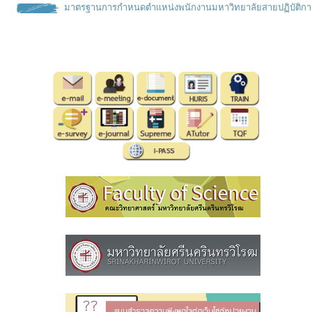
มาตรฐานการกำหนดตำเเหน่งพนั
กงานมหาวิทยาลัยสายปฏิบัติกา