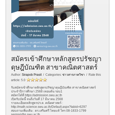
สมัครเข้าศึกษาหลักสูตรปรัชญา
ดุษฎีบัณฑิต สาขาคณิตศาสตร์
Author:
Sirapob Prasit
/ Categories:
ข่าวสารภาควิชา
/ Rate this
article:
5.0
รับสมัครเข้าศึกษาหลักสูตรปรัชญาดุษฎีบัณฑิต สาขาคณิตศาสตร์
ประจำปีการศึกษา 2568 เทอมต้น รอบ1
สมัครได้ที่ https://admission.swu.ac.th
เปิดรับบัดนี้ จนถีงวันที่ 17 มีนาคม 2568
รายละเอียดหลักสูตรปร.ด. คณิตศาสตร์ :
http://math.science.swu.ac.th/Default.aspx?tabid=6297
สอบถามเพิ่มเติม : ดร.เสริมศรี ไทยแท้ โทร 08-1833-1799
sermsri@g.swu.ac.th