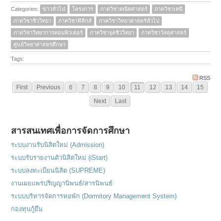
Categories:
ข่าวทั่วไป
โครงการ
ภาควิชาคณิตศาสตร์
ภาควิชาเคมี
ภาควิชาชีววิทยา
ภาควิชาฟิสิกส์
ภาควิชาวิทยาศาสตร์ทั่วไป
ภาควิชาวิทยาการคอมพิวเตอร์
ภาควิชาจุลชีววิทยา
ภาควิชาวัสดุศาสตร์
ศูนย์วิทยาศาสตรศึกษา
Tags:
RSS
First
Previous
6
7
8
9
10
11
12
13
14
15
Next
Last
สารสนเทศเพื่อการจัดการศึกษา
ระบบงานรับนิสิตใหม่ (Admission)
ระบบรับรายงานตัวนิสิตใหม่ (iStart)
ระบบลงทะเบียนนิสิต (SUPREME)
งานเผยแพร่ปริญญานิพนธ์/สารนิพนธ์
ระบบบริหารจัดการหอพัก (Dormitory Management System)
กองทุนกู้ยืม