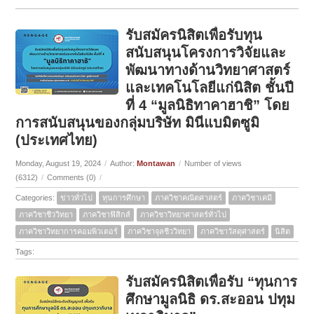
รับสมัครนิสิตเพื่อรับทุน
สนับสนุนโครงการวิจัยและ
พัฒนาทางด้านวิทยาศาสตร์
และเทคโนโลยีแก่นิสิต ชั้นปี
ที่ 4 “มูลนิธิทาคาฮาชิ” โดย
การสนับสนุนของกลุ่มบริษัท มินีแบมิตซูมิ
(ประเทศไทย)
Monday, August 19, 2024
/
Author:
Montawan
/
Number of views
(6312)
/
Comments (0)
/
Categories:
ข่าวทั่วไป
ทุนการศึกษา
ภาควิชาคณิตศาสตร์
ภาควิชาเคมี
ภาควิชาชีววิทยา
ภาควิชาฟิสิกส์
ภาควิชาวิทยาศาสตร์ทั่วไป
ภาควิชาวิทยาการคอมพิวเตอร์
ภาควิชาจุลชีววิทยา
ภาควิชาวัสดุศาสตร์
นิสิต
Tags:
รับสมัครนิสิตเพื่อรับ “ทุนการ
ศึกษามูลนิธิ ดร.สะออน ปทุม