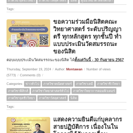
ภาควิชาจุลชีววิทยา
ภาควิชาวัสดุศาสตร์
นิสิต
ศูนย์วิทยาศาสตรศึกษา
Tags:
ขอความร่วมมือนิสิตคณะ
วิทยาศาสตร์ ระดับปริญญา
ตรี ทุกหลักสูตร ทุกชั้นปี ทำ
แบบประเมินวัดสมรรถนะ
ของนิสิต
ตอบแบบประเมินวัดสมรรถนะของนิสิต ได้
ตั้งแต่วันนี้ - 30 กันยายน 2567
Thursday, September 19, 2024
/
Author:
Montawan
/
Number of views
(5773)
/
Comments (0)
/
Categories:
ข่าวทั่วไป
ภาควิชาคณิตศาสตร์
ภาควิชาเคมี
ภาควิชาชีววิทยา
ภาควิชาฟิสิกส์
ภาควิชาวิทยาศาสตร์ทั่วไป
ภาควิชาวิทยาการคอมพิวเตอร์
ภาควิชาจุลชีววิทยา
ภาควิชาวัสดุศาสตร์
นิสิต
Tags:
แสดงความยินดีแก่บุคลากร
สายปฏิบัติการ เนื่องในใน