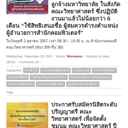
ลูกจ้างมหาวิทยาลัย ในสังกัด
คณะวิทยาศาสตร์ ซึ่งปฏิบัติ
งานมาแล้วไม่น้อยกว่า 6
เดือน “ใช้สิทธิเสนอชื่อ ผู้สมควรดำรงตำแหน่ง
ผู้อำนวยการสำนักคอมพิวเตอร์"
ในวันพุธที่ 2 ตุลาคม 2567 เวลา 08.30 – 14.00 น. ณ สำนักงานคณบดี
คณะวิทยาศาสตร์ (ห้อง 309 ชั้น 3B)
Wednesday, September 25, 2024
/
Author:
Montawan
/
Number of views
(5016)
/
Comments (0)
/
Categories:
ข่าวทั่วไป
ภาควิชาคณิตศาสตร์
ภาควิชาเคมี
ภาควิชาชีววิทยา
ภาควิชาฟิสิกส์
ภาควิชาวิทยาศาสตร์ทั่วไป
ภาควิชาวิทยาการคอมพิวเตอร์
ภาควิชาจุลชีววิทยา
ภาควิชาวัสดุศาสตร์
ศูนย์วิทยาศาสตรศึกษา
Tags:
ประกาศรับสมัครนิสิตระดับ
ปริญญาตรี คณะ
วิทยาศาสตร์ เพื่อจัดตั้ง
ชุมนุม คณะวิทยาศาสตร์ ปี