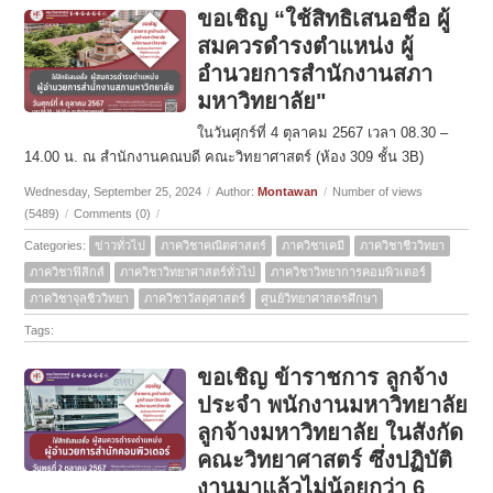
ขอเชิญ “ใช้สิทธิเสนอชื่อ ผู้
สมควรดำรงตำแหน่ง ผู้
อำนวยการสำนักงานสภา
มหาวิทยาลัย"
ในวันศุกร์ที่ 4 ตุลาคม 2567 เวลา 08.30 –
14.00 น. ณ สำนักงานคณบดี คณะวิทยาศาสตร์ (ห้อง 309 ชั้น 3B)
Wednesday, September 25, 2024
/
Author:
Montawan
/
Number of views
(5489)
/
Comments (0)
/
Categories:
ข่าวทั่วไป
ภาควิชาคณิตศาสตร์
ภาควิชาเคมี
ภาควิชาชีววิทยา
ภาควิชาฟิสิกส์
ภาควิชาวิทยาศาสตร์ทั่วไป
ภาควิชาวิทยาการคอมพิวเตอร์
ภาควิชาจุลชีววิทยา
ภาควิชาวัสดุศาสตร์
ศูนย์วิทยาศาสตรศึกษา
Tags:
ขอเชิญ ข้าราชการ ลูกจ้าง
ประจำ พนักงานมหาวิทยาลัย
ลูกจ้างมหาวิทยาลัย ในสังกัด
คณะวิทยาศาสตร์ ซึ่งปฏิบัติ
งานมาแล้วไม่น้อยกว่า 6