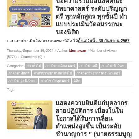
ขอความร่วมมือนิสิตคณะ
วิทยาศาสตร์ ระดับปริญญา
ตรี ทุกหลักสูตร ทุกชั้นปี ทำ
แบบประเมินวัดสมรรถนะ
ของนิสิต
ตอบแบบประเมินวัดสมรรถนะของนิสิต ได้
ตั้งแต่วันนี้ - 30 กันยายน 2567
Thursday, September 19, 2024
/
Author:
Montawan
/
Number of views
(5774)
/
Comments (0)
/
Categories:
ข่าวทั่วไป
ภาควิชาคณิตศาสตร์
ภาควิชาเคมี
ภาควิชาชีววิทยา
ภาควิชาฟิสิกส์
ภาควิชาวิทยาศาสตร์ทั่วไป
ภาควิชาวิทยาการคอมพิวเตอร์
ภาควิชาจุลชีววิทยา
ภาควิชาวัสดุศาสตร์
นิสิต
Tags:
แสดงความยินดีแก่บุคลากร
สายปฏิบัติการ เนื่องในใน
โอกาสได้รับการเลื่อน
ตำแหน่งสูงขึ้น เป็นระดับ
ชำนาญการ ” (นายธรรมนูญ