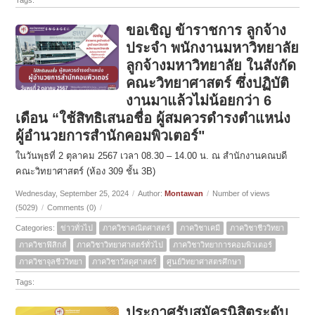
ขอเชิญ ข้าราชการ ลูกจ้าง
ประจำ พนักงานมหาวิทยาลัย
ลูกจ้างมหาวิทยาลัย ในสังกัด
คณะวิทยาศาสตร์ ซึ่งปฏิบัติ
งานมาแล้วไม่น้อยกว่า 6
เดือน “ใช้สิทธิเสนอชื่อ ผู้สมควรดำรงตำแหน่ง
ผู้อำนวยการสำนักคอมพิวเตอร์"
ในวันพุธที่ 2 ตุลาคม 2567 เวลา 08.30 – 14.00 น. ณ สำนักงานคณบดี
คณะวิทยาศาสตร์ (ห้อง 309 ชั้น 3B)
Wednesday, September 25, 2024
/
Author:
Montawan
/
Number of views
(5029)
/
Comments (0)
/
Categories:
ข่าวทั่วไป
ภาควิชาคณิตศาสตร์
ภาควิชาเคมี
ภาควิชาชีววิทยา
ภาควิชาฟิสิกส์
ภาควิชาวิทยาศาสตร์ทั่วไป
ภาควิชาวิทยาการคอมพิวเตอร์
ภาควิชาจุลชีววิทยา
ภาควิชาวัสดุศาสตร์
ศูนย์วิทยาศาสตรศึกษา
Tags:
ประกาศรับสมัครนิสิตระดับ