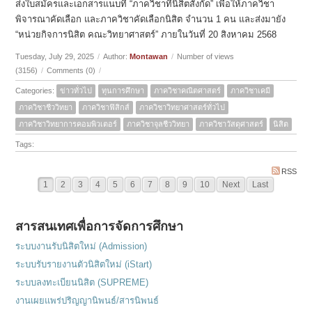
ส่งใบสมัครและเอกสารแนบที่ “ภาควิชาที่นิสิตสังกัด” เพื่อให้ภาควิชา
พิจารณาคัดเลือก และภาควิชาคัดเลือกนิสิต จำนวน 1 คน และส่งมายัง
“หน่วยกิจการนิสิต คณะวิทยาศาสตร์” ภายในวันที่ 20 สิงหาคม 2568
Tuesday, July 29, 2025
/
Author:
Montawan
/
Number of views
(3156)
/
Comments (0)
/
Categories:
ข่าวทั่วไป
ทุนการศึกษา
ภาควิชาคณิตศาสตร์
ภาควิชาเคมี
ภาควิชาชีววิทยา
ภาควิชาฟิสิกส์
ภาควิชาวิทยาศาสตร์ทั่วไป
ภาควิชาวิทยาการคอมพิวเตอร์
ภาควิชาจุลชีววิทยา
ภาควิชาวัสดุศาสตร์
นิสิต
Tags:
RSS
1
2
3
4
5
6
7
8
9
10
Next
Last
สารสนเทศเพื่อการจัดการศึกษา
ระบบงานรับนิสิตใหม่ (Admission)
ระบบรับรายงานตัวนิสิตใหม่ (iStart)
ระบบลงทะเบียนนิสิต (SUPREME)
งานเผยแพร่ปริญญานิพนธ์/สารนิพนธ์