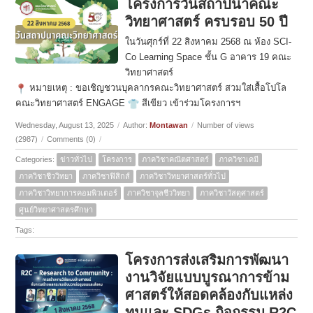
โครงการวันสถาปนาคณะ
วิทยาศาสตร์ ครบรอบ 50 ปี
ในวันศุกร์ที่ 22 สิงหาคม 2568 ณ ห้อง SCI-
Co Learning Space ชั้น G อาคาร 19 คณะ
วิทยาศาสตร์
หมายเหตุ : ขอเชิญชวนบุคลากรคณะวิทยาศาสตร์ สวมใส่เสื้อโปโล
คณะวิทยาศาสตร์ ENGAGE
สีเขียว เข้าร่วมโครงการฯ
Wednesday, August 13, 2025
/
Author:
Montawan
/
Number of views
(2987)
/
Comments (0)
/
Categories:
ข่าวทั่วไป
โครงการ
ภาควิชาคณิตศาสตร์
ภาควิชาเคมี
ภาควิชาชีววิทยา
ภาควิชาฟิสิกส์
ภาควิชาวิทยาศาสตร์ทั่วไป
ภาควิชาวิทยาการคอมพิวเตอร์
ภาควิชาจุลชีววิทยา
ภาควิชาวัสดุศาสตร์
ศูนย์วิทยาศาสตรศึกษา
Tags:
โครงการส่งเสริมการพัฒนา
งานวิจัยแบบบูรณาการข้าม
ศาสตร์ให้สอดคล้องกับแหล่ง
ทุนและ SDGs กิจกรรม R2C