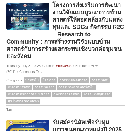
โครงการส่งเสริมการพัฒนา
งานวิจัยแบบบูรณาการข้าม
ศาสตร์ให้สอดคล้องกับแหล่ง
ทุนและ SDGs กิจกรรม R2C
– Research to
Community : การสร้างงานวิจัยแบบข้าม
ศาสตร์กับการสร้างผลกระทบเชิงบวกต่อชุมชน
และสังคม
Thursday, July 31, 2025
/
Author:
Montawan
/
Number of views
(3011)
/
Comments (0)
/
Categories:
ข่าวทั่วไป
โครงการ
ภาควิชาคณิตศาสตร์
ภาควิชาเคมี
ภาควิชาชีววิทยา
ภาควิชาฟิสิกส์
ภาควิชาวิทยาศาสตร์ทั่วไป
ภาควิชาวิทยาการคอมพิวเตอร์
ภาควิชาจุลชีววิทยา
ภาควิชาวัสดุศาสตร์
ศูนย์วิทยาศาสตรศึกษา
Tags:
รับสมัครนิสิตเพื่อรับทุน
เยาวชนคุณภาพแห่งปี 2025