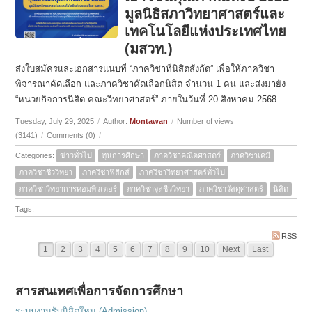
มูลนิธิสภาวิทยาศาสตร์และ
เทคโนโลยีแห่งประเทศไทย
(มสวท.)
ส่งใบสมัครและเอกสารแนบที่ “ภาควิชาที่นิสิตสังกัด” เพื่อให้ภาควิชา
พิจารณาคัดเลือก และภาควิชาคัดเลือกนิสิต จำนวน 1 คน และส่งมายัง
“หน่วยกิจการนิสิต คณะวิทยาศาสตร์” ภายในวันที่ 20 สิงหาคม 2568
Tuesday, July 29, 2025
/
Author:
Montawan
/
Number of views
(3141)
/
Comments (0)
/
Categories:
ข่าวทั่วไป
ทุนการศึกษา
ภาควิชาคณิตศาสตร์
ภาควิชาเคมี
ภาควิชาชีววิทยา
ภาควิชาฟิสิกส์
ภาควิชาวิทยาศาสตร์ทั่วไป
ภาควิชาวิทยาการคอมพิวเตอร์
ภาควิชาจุลชีววิทยา
ภาควิชาวัสดุศาสตร์
นิสิต
Tags:
RSS
1
2
3
4
5
6
7
8
9
10
Next
Last
สารสนเทศเพื่อการจัดการศึกษา
ระบบงานรับนิสิตใหม่ (Admission)