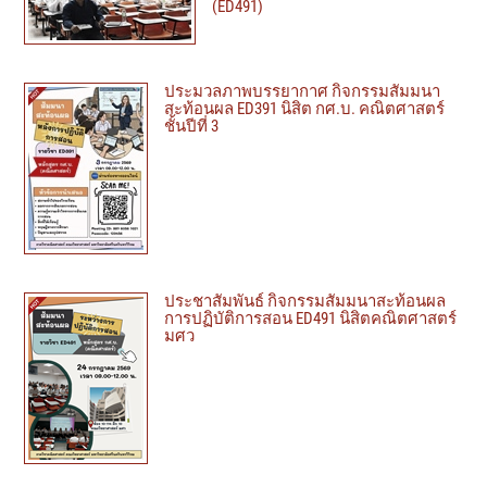
(ED491)
ประมวลภาพบรรยากาศ กิจกรรมสัมมนา
สะท้อนผล ED391 นิสิต กศ.บ. คณิตศาสตร์
ชั้นปีที่ 3
ประชาสัมพันธ์ กิจกรรมสัมมนาสะท้อนผล
การปฏิบัติการสอน ED491 นิสิตคณิตศาสตร์
มศว