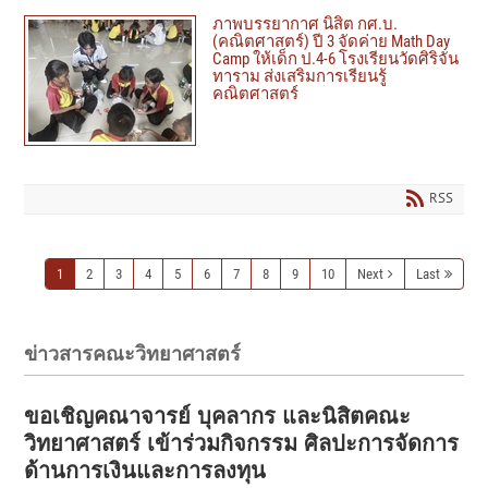
ภาพบรรยากาศ นิสิต กศ.บ.
(คณิตศาสตร์) ปี 3 จัดค่าย Math Day
Camp ให้เด็ก ป.4-6 โรงเรียนวัดศิริจัน
ทาราม ส่งเสริมการเรียนรู้
คณิตศาสตร์
RSS
1
2
3
4
5
6
7
8
9
10
Next
Last
ข่าวสารคณะวิทยาศาสตร์
ขอเชิญคณาจารย์ บุคลากร และนิสิตคณะ
วิทยาศาสตร์ เข้าร่วมกิจกรรม ศิลปะการจัดการ
ด้านการเงินและการลงทุน