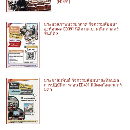
(ED491)
ประมวลภาพบรรยากาศ กิจกรรมสัมมนา
สะท้อนผล ED391 นิสิต กศ.บ. คณิตศาสตร์
ชั้นปีที่ 3
ประชาสัมพันธ์ กิจกรรมสัมมนาสะท้อนผล
การปฏิบัติการสอน ED491 นิสิตคณิตศาสตร์
มศว