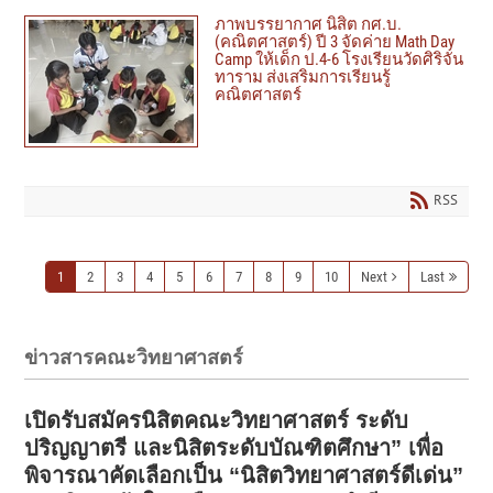
ภาพบรรยากาศ นิสิต กศ.บ.
(คณิตศาสตร์) ปี 3 จัดค่าย Math Day
Camp ให้เด็ก ป.4-6 โรงเรียนวัดศิริจัน
ทาราม ส่งเสริมการเรียนรู้
คณิตศาสตร์
RSS
1
2
3
4
5
6
7
8
9
10
Next
Last
ข่าวสารคณะวิทยาศาสตร์
เปิดรับสมัครนิสิตคณะวิทยาศาสตร์ ระดับ
ปริญญาตรี และนิสิตระดับบัณฑิตศึกษา” เพื่อ
พิจารณาคัดเลือกเป็น “นิสิตวิทยาศาสตร์ดีเด่น”