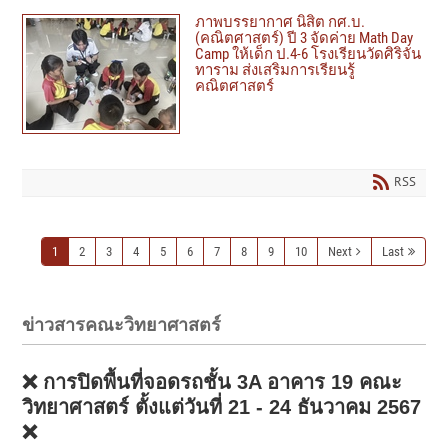
ภาพบรรยากาศ นิสิต กศ.บ.
(คณิตศาสตร์) ปี 3 จัดค่าย Math Day
Camp ให้เด็ก ป.4-6 โรงเรียนวัดศิริจัน
ทาราม ส่งเสริมการเรียนรู้
คณิตศาสตร์
RSS
1
2
3
4
5
6
7
8
9
10
Next
Last
ข่าวสารคณะวิทยาศาสตร์
❌ การปิดพื้นที่จอดรถชั้น 3A อาคาร 19 คณะ
วิทยาศาสตร์ ตั้งแต่วันที่ 21 - 24 ธันวาคม 2567
❌