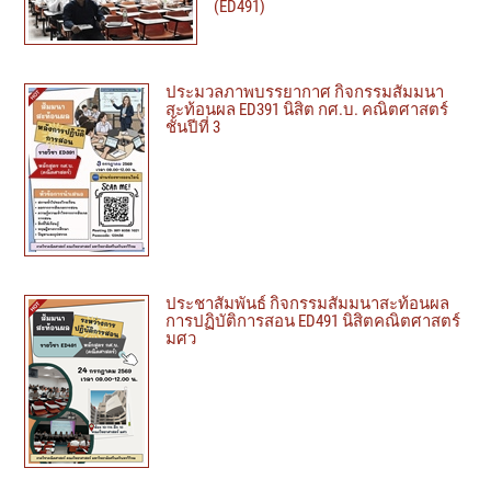
(ED491)
ประมวลภาพบรรยากาศ กิจกรรมสัมมนา
สะท้อนผล ED391 นิสิต กศ.บ. คณิตศาสตร์
ชั้นปีที่ 3
ประชาสัมพันธ์ กิจกรรมสัมมนาสะท้อนผล
การปฏิบัติการสอน ED491 นิสิตคณิตศาสตร์
มศว