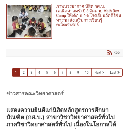
ภาพบรรยากาศ นิสิต กศ.บ.
(คณิตศาสตร์) ปี 3 จัดค่าย Math Day
Camp ให้เด็ก ป.4-6 โรงเรียนวัดศิริจัน
ทาราม ส่งเสริมการเรียนรู้
คณิตศาสตร์
RSS
1
2
3
4
5
6
7
8
9
10
Next
Last
ข่าวสารคณะวิทยาศาสตร์
แสดงความยินดีแก่นิสิตหลักสูตรการศึกษา
บัณฑิต (กศ.บ.) สาขาวิชาวิทยาศาสตร์ทั่วไป
ภาควิชาวิทยาศาสตร์ทั่วไป เนื่องในโอกาสได้