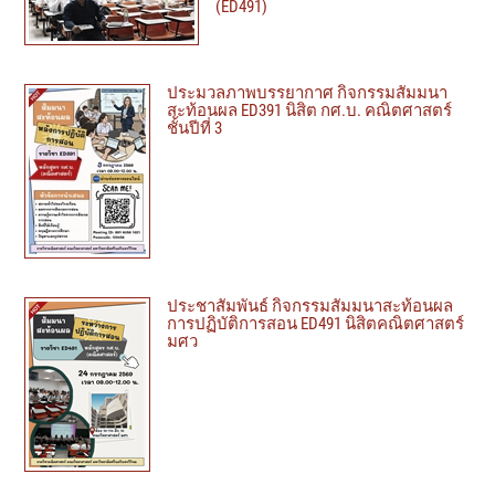
(ED491)
ประมวลภาพบรรยากาศ กิจกรรมสัมมนา
สะท้อนผล ED391 นิสิต กศ.บ. คณิตศาสตร์
ชั้นปีที่ 3
ประชาสัมพันธ์ กิจกรรมสัมมนาสะท้อนผล
การปฏิบัติการสอน ED491 นิสิตคณิตศาสตร์
มศว