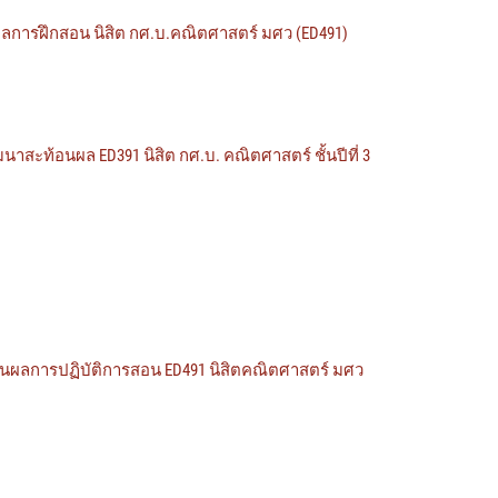
ารฝึกสอน นิสิต กศ.บ.คณิตศาสตร์ มศว (ED491)
ะท้อนผล ED391 นิสิต กศ.บ. คณิตศาสตร์ ชั้นปีที่ 3
อนผลการปฏิบัติการสอน ED491 นิสิตคณิตศาสตร์ มศว